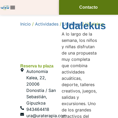
Contacto
Udalekus
Inicio
/
Actividades
/
Udalekus
/ Udalekus
A lo largo de la
semana, los niños
y niñas disfrutan
de una propuesta
muy completa
que combina
Reserva tu plaza
Autonomia
actividades
Kalea, 22,
acuáticas,
20006
deporte, talleres
Donostia / San
creativos, juegos,
Sebastián,
salidas y
Gipuzkoa
excursiones. Uno
943464418
de los grandes
ura@uraterapia.com
atractivos del