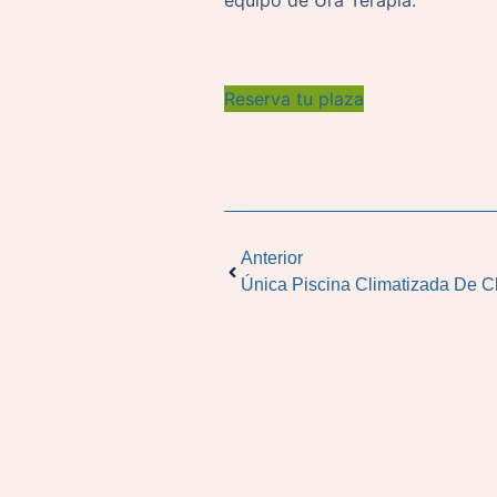
equipo de Ura Terapia.
Reserva tu plaza
Anterior
Única Piscina Climatizada De C