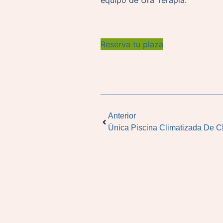
equipo de Ura Terapia.
Reserva tu plaza
Anterior
Única Piscina Climatizada De C