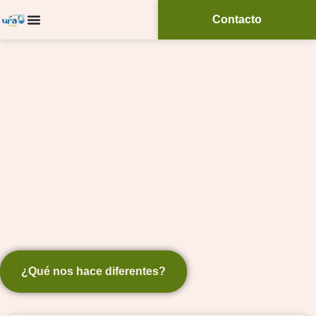
Contacto
Ura Terapia, piscina de
cloración salina
en Donostia / San
Sebastián
Antiséptico natural, sano, seguro y
ecológico.
¿Qué nos hace diferentes?